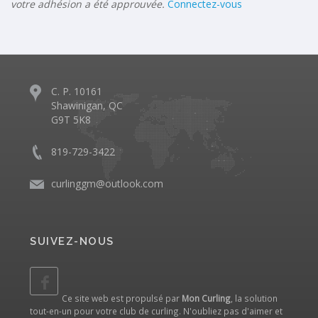
votre adhésion a été approuvée.
Connectez-vous
C. P. 10161
Shawinigan, QC
G9T 5K8
819-729-3422
curlinggm@outlook.com
SUIVEZ-NOUS
Ce site web est propulsé par
Mon Curling
, la solution
tout-en-un pour votre club de curling. N'oubliez pas d'aimer et