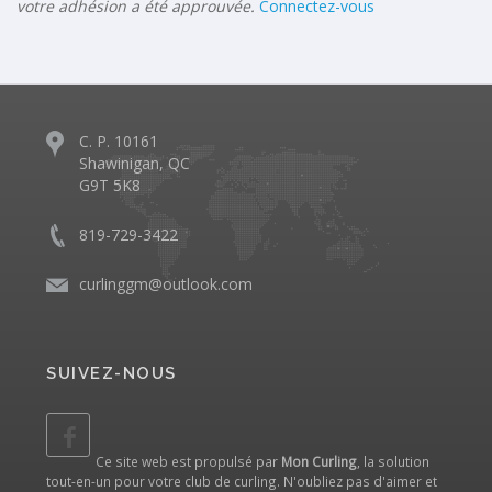
votre adhésion a été approuvée.
Connectez-vous
C. P. 10161
Shawinigan, QC
G9T 5K8
819-729-3422
curlinggm@outlook.com
SUIVEZ-NOUS
Ce site web est propulsé par
Mon Curling
, la solution
tout-en-un pour votre club de curling. N'oubliez pas d'aimer et