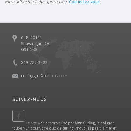
votre adhésion a été approuvée.
Connectez-vous
C. P. 10161
Shawinigan, QC
G9T 5K8
819-729-3422
curlinggm@outlook.com
SUIVEZ-NOUS
Ce site web est propulsé par
Mon Curling
, la solution
tout-en-un pour votre club de curling. N'oubliez pas d'aimer et