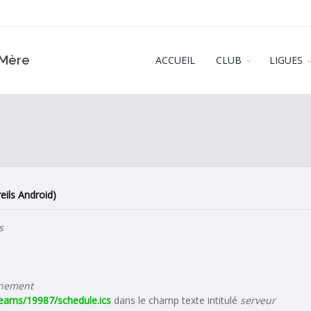
‑Mère
ACCUEIL
CLUB
LIGUES
eils Android)
s
nnement
teams/19987/schedule.ics
dans le champ texte intitulé
serveur