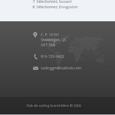
Sélectionnez
Suivant
Sélectionnez
Enregistrer
C. P. 10161
Shawinigan, QC
G9T 5K8
819-729-3422
curlinggm@outlook.com
Club de curling Grand-Mère © 2026