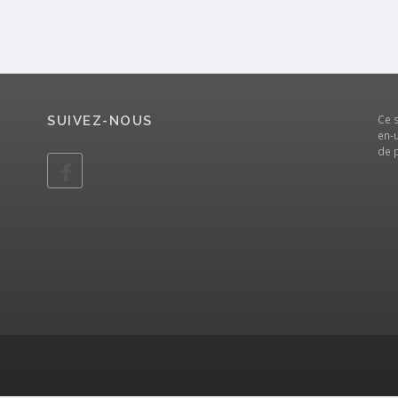
Ce 
SUIVEZ-NOUS
en-u
de 