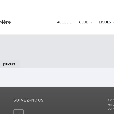
‑Mère
ACCUEIL
CLUB
LIGUES
Joueurs
Ce 
SUIVEZ-NOUS
en-u
de 