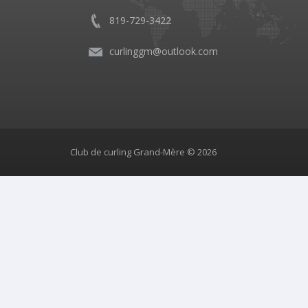
819-729-3422
curlinggm@outlook.com
Club de curling Grand-Mère © 2026