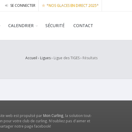
SE CONNECTER
*NOS GLACES EN DIRECT 2025*
CALENDRIER
SÉCURITÉ
CONTACT
Accueil
›
Ligues
› Ligue des TIGES ›
Résultats
site web est propulsé par
Mon Curling
, la solution tout-
n pour votre club de curling. N'oubliez pas d'aimer et
partager notre
page facebook
!