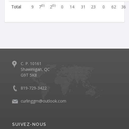
(0)
(0)
Total
9
7
2
0
14
31
23
0
62
36
C. P. 10161
Shawinigan, QC
G9T 5K8
819-729-3422
curlinggm@outlook.com
SUIVEZ-NOUS