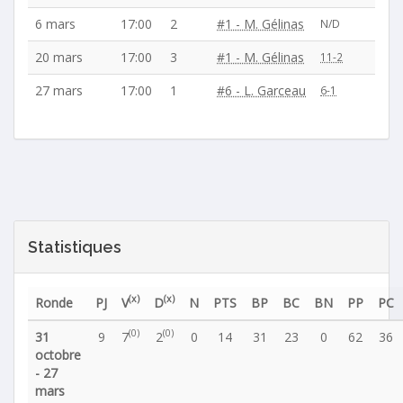
6 mars
17:00
2
#1 - M. Gélinas
N/D
20 mars
17:00
3
#1 - M. Gélinas
11-2
27 mars
17:00
1
#6 - L. Garceau
6-1
Statistiques
(x)
(x)
Ronde
PJ
V
D
N
PTS
BP
BC
BN
PP
PC
(0)
(0)
31
9
7
2
0
14
31
23
0
62
36
octobre
- 27
mars