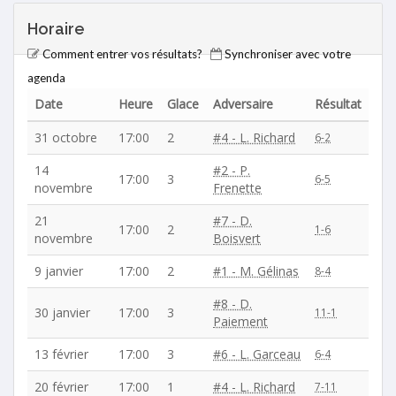
Horaire
Comment entrer vos résultats?
Synchroniser avec votre
agenda
Date
Heure
Glace
Adversaire
Résultat
31 octobre
17:00
2
#4 - L. Richard
6-2
14
#2 - P.
17:00
3
6-5
novembre
Frenette
21
#7 - D.
17:00
2
1-6
novembre
Boisvert
9 janvier
17:00
2
#1 - M. Gélinas
8-4
#8 - D.
30 janvier
17:00
3
11-1
Paiement
13 février
17:00
3
#6 - L. Garceau
6-4
20 février
17:00
1
#4 - L. Richard
7-11