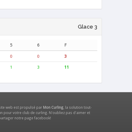
Glace 3
5
6
F
0
0
3
1
3
11
site web est propulsé par
Mon Curling
, la solution tout-
n pour votre club de curling. N'oubliez pas d'aimer et
partager notre
page facebook
!