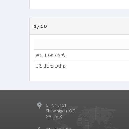
17:00
#3 - J. Giroux
#2 - P. Frenette
C. P. 10161
Shawinigan, QC
G9T 5K8