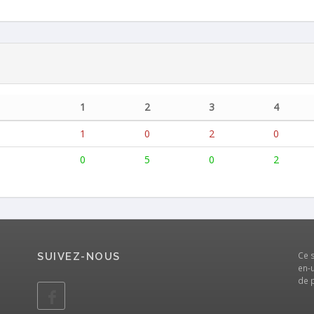
1
2
3
4
1
0
2
0
0
5
0
2
Ce 
SUIVEZ-NOUS
en-u
de 