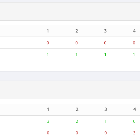
1
2
3
4
0
0
0
0
1
1
1
1
1
2
3
4
3
2
1
0
0
0
0
3