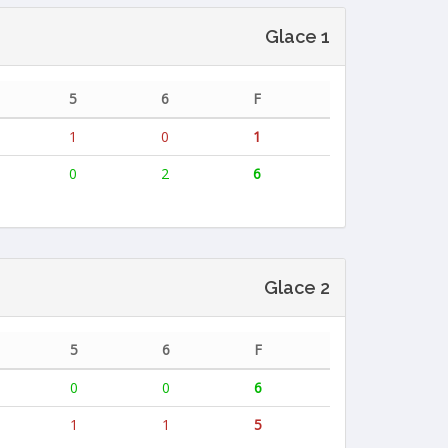
Glace 1
5
6
F
1
0
1
0
2
6
Glace 2
5
6
F
0
0
6
1
1
5