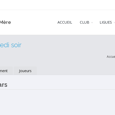
‑Mère
ACCUEIL
CLUB
LIGUES
di soir
Accue
ment
Joueurs
ars