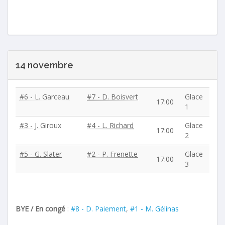
14 novembre
#6 - L. Garceau
#7 - D. Boisvert
Glace
17:00
1
#3 - J. Giroux
#4 - L. Richard
Glace
17:00
2
#5 - G. Slater
#2 - P. Frenette
Glace
17:00
3
BYE / En congé
:
#8 - D. Paiement
,
#1 - M. Gélinas