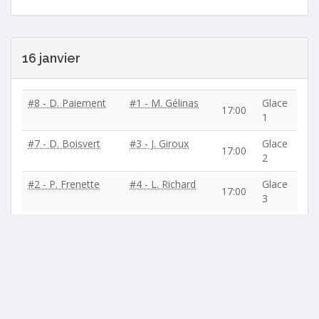
16 janvier
#8 - D. Paiement
#1 - M. Gélinas
Glace
17:00
1
#7 - D. Boisvert
#3 - J. Giroux
Glace
17:00
2
#2 - P. Frenette
#4 - L. Richard
Glace
17:00
3
BYE / En congé
:
#6 - L. Garceau
,
#5 - G. Slater