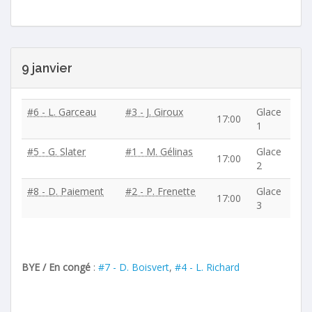
9 janvier
#6 - L. Garceau
#3 - J. Giroux
Glace
17:00
1
#5 - G. Slater
#1 - M. Gélinas
Glace
17:00
2
#8 - D. Paiement
#2 - P. Frenette
Glace
17:00
3
BYE / En congé
:
#7 - D. Boisvert
,
#4 - L. Richard