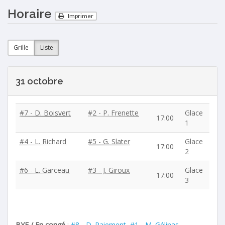
Horaire
Imprimer
Grille
Liste
31 octobre
#7 - D. Boisvert
#2 - P. Frenette
Glace
17:00
1
#4 - L. Richard
#5 - G. Slater
Glace
17:00
2
#6 - L. Garceau
#3 - J. Giroux
Glace
17:00
3
BYE / En congé
:
#8 - D. Paiement
,
#1 - M. Gélinas