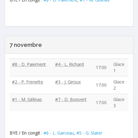
7 novembre
#8 - D. Paiement
#4 - L. Richard
Glace
17:00
1
#2 - P. Frenette
#3 - J. Giroux
Glace
17:00
2
#1 - M. Gélinas
#7 - D. Boisvert
Glace
17:00
3
BYE / En congé
:
#6 - L. Garceau
,
#5 - G. Slater