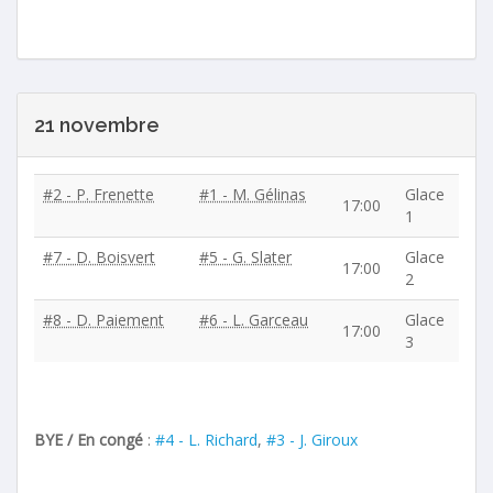
21 novembre
#2 - P. Frenette
#1 - M. Gélinas
Glace
17:00
1
#7 - D. Boisvert
#5 - G. Slater
Glace
17:00
2
#8 - D. Paiement
#6 - L. Garceau
Glace
17:00
3
BYE / En congé
:
#4 - L. Richard
,
#3 - J. Giroux