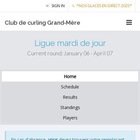
SIGN IN
*NOS GLACES EN DIRECT 2025*
Club de curling Grand‑Mère
Ligue mardi de jour
Current round: January 06 - April 07
Home
Schedule
Results
Standings
Players
En cas d'absence,
vous
devez trouverr votre remplaçant