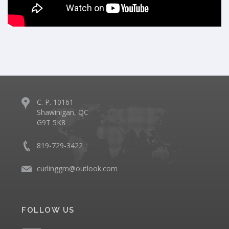
C. P. 10161
Shawinigan, QC
G9T 5K8
819-729-3422
curlinggm@outlook.com
FOLLOW US