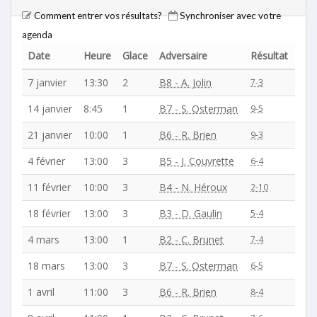
Comment entrer vos résultats?
Synchroniser avec votre
agenda
Date
Heure
Glace
Adversaire
Résultat
7 janvier
13:30
2
B8 - A. Jolin
7-3
14 janvier
8:45
1
B7 - S. Osterman
9-5
21 janvier
10:00
1
B6 - R. Brien
9-3
4 février
13:00
3
B5 - J. Couvrette
6-4
11 février
10:00
3
B4 - N. Héroux
2-10
18 février
13:00
3
B3 - D. Gaulin
5-4
4 mars
13:00
1
B2 - C. Brunet
7-4
18 mars
13:00
3
B7 - S. Osterman
6-5
1 avril
11:00
3
B6 - R. Brien
8-4