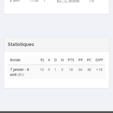
8 avril
11:00
1
B2 - C. Brunet
7-6
Statistiques
Ronde
PJ
V
D
N
PTS
PP
PC
DIFF
7 janvier - 8
10
9
1
0
18
66
48
+18
avril
(B1)