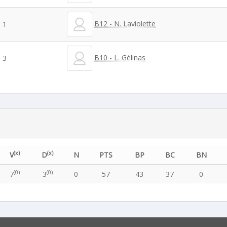
B12 - N. Laviolette
1
B10 - L. Gélinas
3
(x)
(x)
V
D
N
PTS
BP
BC
BN
(0)
(0)
7
3
0
57
43
37
0