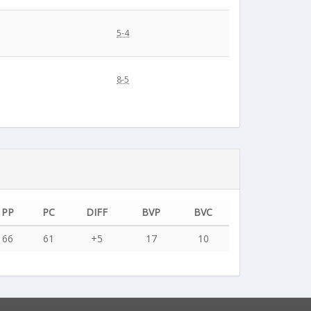
5-4
8-5
PP
PC
DIFF
BVP
BVC
66
61
+5
17
10