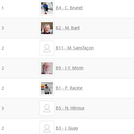
B4 - C. Brunet
1
B2 - M. Baril
3
B11 - M. Sansfaçon
2
B9 - J-Y. Morin
2
B1 - P. Racine
2
B5 - N. Héroux
3
B3 - J. Guay
2