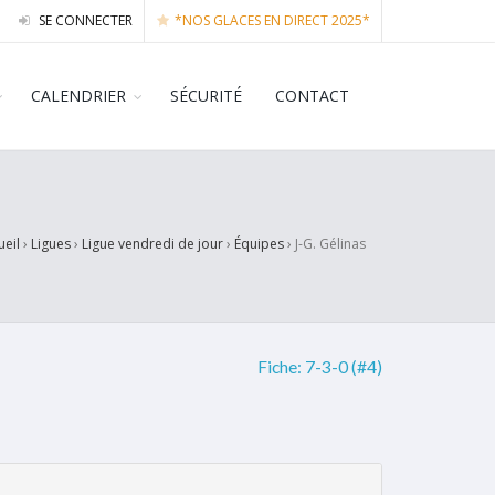
SE CONNECTER
*NOS GLACES EN DIRECT 2025*
CALENDRIER
SÉCURITÉ
CONTACT
ueil
›
Ligues
›
Ligue vendredi de jour
›
Équipes
›
J-G. Gélinas
Fiche:
7-3-0 (#4)