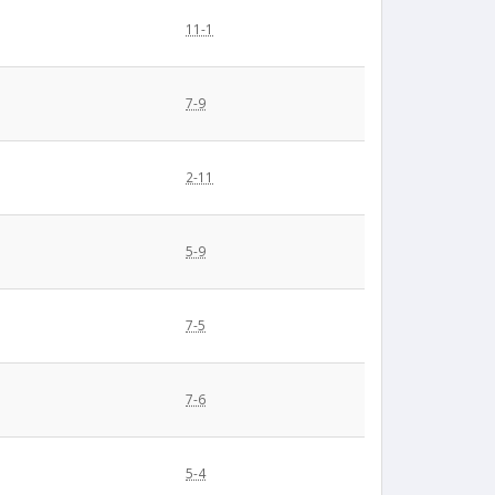
11-1
7-9
2-11
5-9
7-5
7-6
5-4