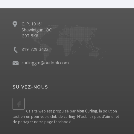
C. P. 10161
Shawinigan, QC
G9T 5K8
819-729-3422
curlinggm@outlook.com
SUIVEZ-NOUS
Ce site web est propulsé par
Mon Curling
, la solution
tout-en-un pour votre club de curling. N'oubliez pas d'aimer et
de partager notre
page facebook
!