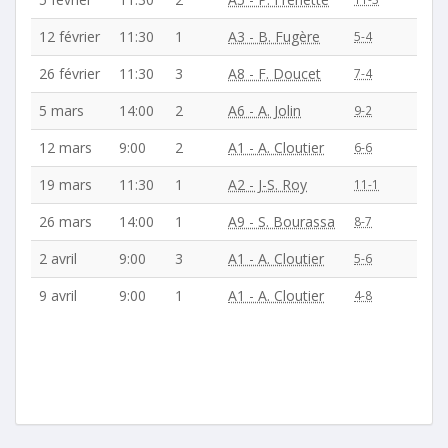
12 février
11:30
1
A3 - B. Fugère
5-4
26 février
11:30
3
A8 - F. Doucet
7-4
5 mars
14:00
2
A6 - A. Jolin
9-2
12 mars
9:00
2
A1 - A. Cloutier
6-6
19 mars
11:30
1
A2 - J-S. Roy
11-1
26 mars
14:00
1
A9 - S. Bourassa
8-7
2 avril
9:00
3
A1 - A. Cloutier
5-6
9 avril
9:00
1
A1 - A. Cloutier
4-8